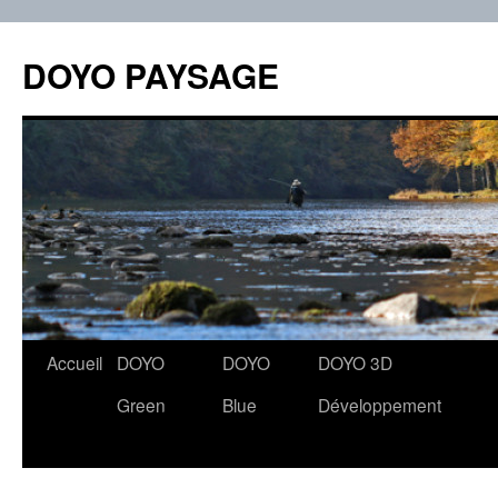
Aller
au
DOYO PAYSAGE
contenu
Accueil
DOYO
DOYO
DOYO 3D
Green
Blue
Développement