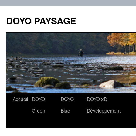
Aller
au
DOYO PAYSAGE
contenu
Accueil
DOYO
DOYO
DOYO 3D
Green
Blue
Développement