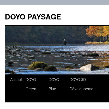
Aller
au
DOYO PAYSAGE
contenu
Accueil
DOYO
DOYO
DOYO 3D
Green
Blue
Développement