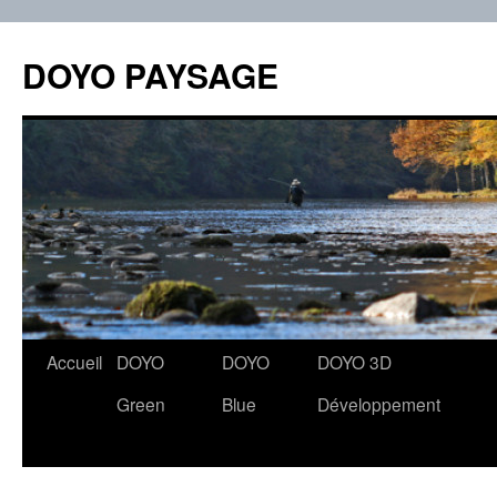
Aller
au
DOYO PAYSAGE
contenu
Accueil
DOYO
DOYO
DOYO 3D
Green
Blue
Développement